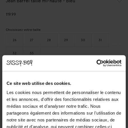
Jean barrel taille mi-haute - bleu
119.99
Choisissez votre taille
26
27
28
29
30
31
32
33
AJOUTER AU PANIER
Ce site web utilise des cookies.
Livraison rapide
Les cookies nous permettent de personnaliser le contenu
Délai de rétractation de 14 jours
et les annonces, d'offrir des fonctionnalités relatives aux
médias sociaux et d'analyser notre trafic. Nous
partageons également des informations sur l'utilisation de
(2)
AVIS
notre site avec nos partenaires de médias sociaux, de
DESCRIPTION
publicité et d'analyse, qui peuvent combiner celles-ci