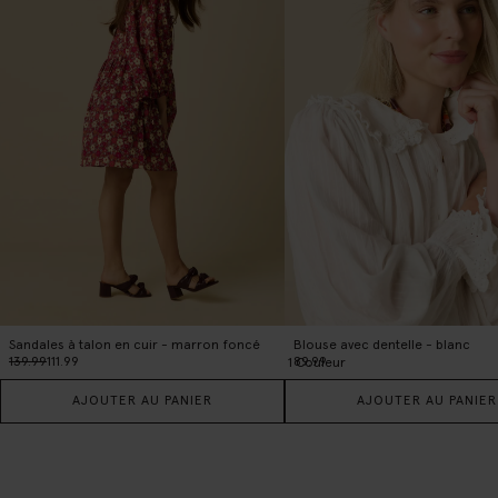
Sandales à talon en cuir - marron foncé
Blouse avec dentelle - blanc
139.99
111.99
89.99
1
Couleur
AJOUTER AU PANIER
AJOUTER AU PANIER