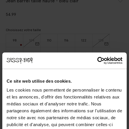
Jean barrel taille haute - bleu clair
54.99
Choisissez votre taille
98
104
110
116
122
128
134
140
146
152
158
AJOUTER AU PANIER
Ce site web utilise des cookies.
Les cookies nous permettent de personnaliser le contenu
Livraison rapide
et les annonces, d'offrir des fonctionnalités relatives aux
Délai de rétractation de 14 jours
médias sociaux et d'analyser notre trafic. Nous
partageons également des informations sur l'utilisation de
DESCRIPTION
notre site avec nos partenaires de médias sociaux, de
publicité et d'analyse, qui peuvent combiner celles-ci
Jean barrel bleu clair de Sissy-Boy. Le pantalon a une taille