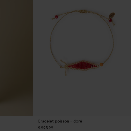
Bracelet poisson - doré
9.99
5.99