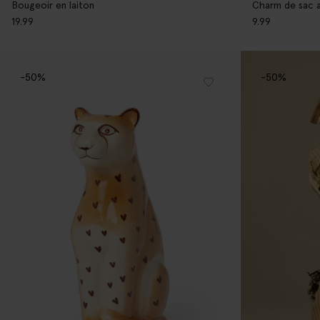
Bougeoir en laiton
Charm de sac a
19.99
9.99
-50%
-50%