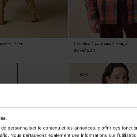
Chemise à carreaux - rouge
yures - bleu
89.98
45.00
-60%
ies.
e personnaliser le contenu et les annonces, d'offrir des fonctio
rafic. Nous partageons également des informations sur l'utilisati