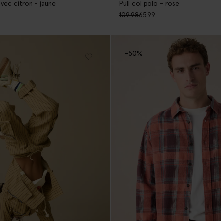
Pull col polo - rose
vec citron - jaune
109.98
65.99
-50%