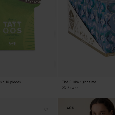
sic 10 pièces
Thé Pukka night time
23.16
/ 4 pc
-40%