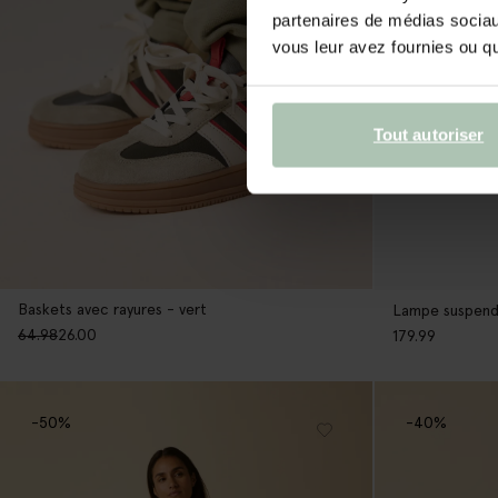
partenaires de médias sociaux
vous leur avez fournies ou qu'
Tout autoriser
Baskets avec rayures - vert
64.98
26.00
179.99
-50%
-40%