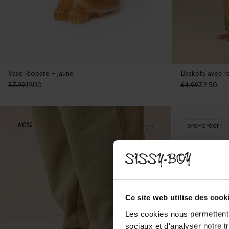
Vase léopard - jaune
Baskets avec ra
37.99
19.00
64.99
32.50
-60%
pre-order
Ce site web utilise des cook
Les cookies nous permettent d
sociaux et d'analyser notre t