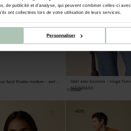
, de publicité et d'analyse, qui peuvent combiner celles-ci avec
ils ont collectées lors de votre utilisation de leurs services.
Personnaliser
Gilet avec boutons - rouge fonc
Lampe suspendue Aural Shades medium - vert clair
140.00
56.00
1
Couleur
-60%