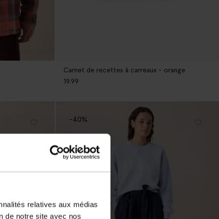
Carnet de recettes à carreaux - orange
19.99
-40%
nnalités relatives aux médias
on de notre site avec nos