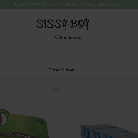
JUSQU’À 50 % + 15 % EN PLUS SUR DÈS 2 ARTICLES MODE SOLDÉS*
Rechercher
Filtrer & trier