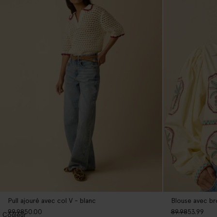
Pull ajouré avec col V - blanc
Blouse avec bro
99.98
50.00
89.98
53.99
1
Couleur