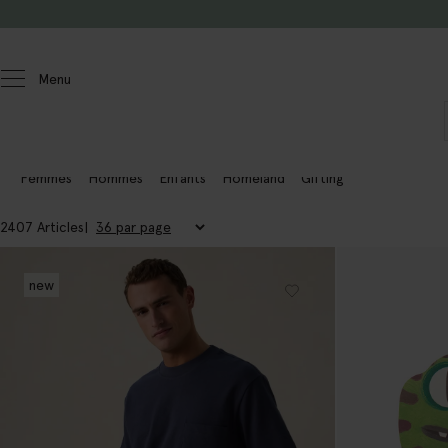
Passer au contenu
Menu
Femmes
Hommes
Enfants
Homeland
Gifting
2407 Articles
new