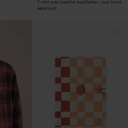
T-shirt avec manches bouffantes - rose foncé
59.99
35.99