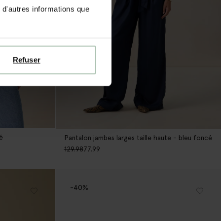
 d'autres informations que
Refuser
é
Pantalon jambes larges taille haute - bleu foncé
129.98
77.99
-40%