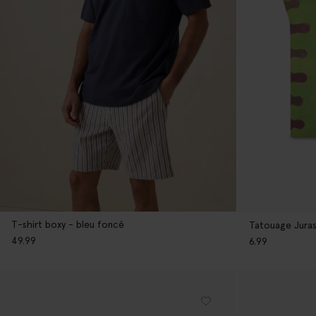
T-shirt boxy - bleu foncé
Tatouage Juras
49.99
6.99