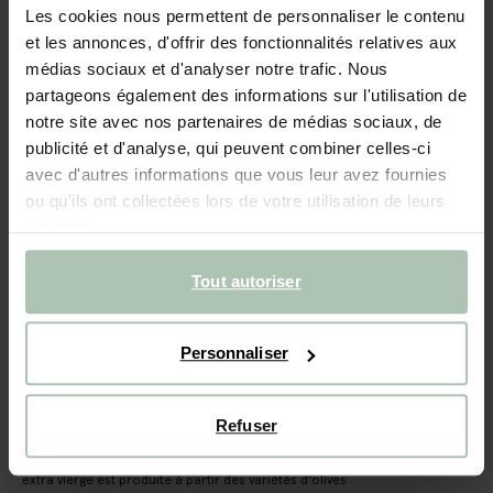
Les cookies nous permettent de personnaliser le contenu
BIENTÔT ÉPUISÉ !
et les annonces, d'offrir des fonctionnalités relatives aux
médias sociaux et d'analyser notre trafic. Nous
Gridelli Olio al aglio
partageons également des informations sur l'utilisation de
notre site avec nos partenaires de médias sociaux, de
131.94
/ 6 pc
publicité et d'analyse, qui peuvent combiner celles-ci
avec d'autres informations que vous leur avez fournies
Taille sélectionnée: Onesize
ou qu'ils ont collectées lors de votre utilisation de leurs
Livraison dans: 3–5 jours ouvrés
services.
AJOUTER AU PANIER
Tout autoriser
Livraison rapide
Délai de rétractation de 14 jours
Personnaliser
DESCRIPTION
Refuser
Olio al aglio de Gridelli. Une huile d'olive biologique à l'ail
provenant de la région ensoleillée de Calabre. L'huile d'olive
extra vierge est produite à partir des variétés d'olives