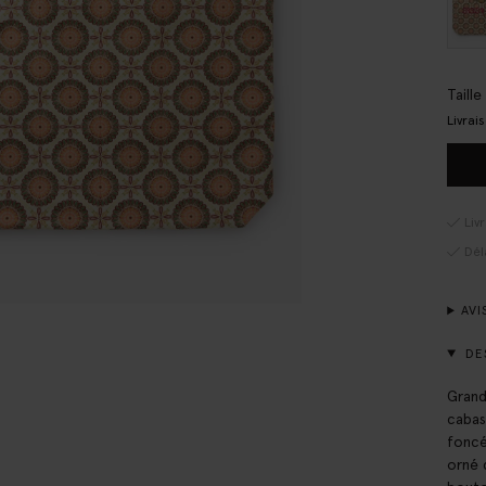
Taill
Livrai
Liv
Dél
AVI
DE
Grand
cabas
foncé
orné 