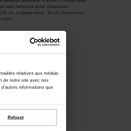
n-pression aimanté et d'un petit compartiment
ieur avec fermeture éclair. Dimensions :
x10 cm. Longueur anses : 56 cm. Composition :
 coton.
AILS DU PRODUIT
RAISON & RETOURS
nnalités relatives aux médias
on de notre site avec nos
 d'autres informations que
Refuser