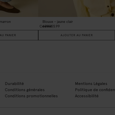
 marron
Blouse - jaune clair
1
Couleur
69.99
55.99
AU PANIER
AJOUTER AU PANIER
Durabilité
Mentions Légales
Conditions générales
Politique de confiden
Conditions promotionnelles
Accessibilité