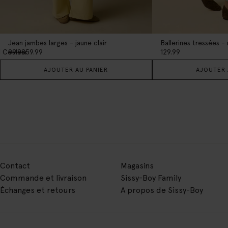
Jean jambes larges - jaune clair
Ballerines tressées -
1
Couleur
99.98
59.99
129.99
AJOUTER AU PANIER
AJOUTER 
Contact
Magasins
Commande et livraison
Sissy-Boy Family
Échanges et retours
A propos de Sissy-Boy