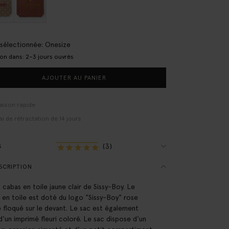
e sélectionnée: Onesize
son dans: 2–3 jours ouvrés
AJOUTER AU PANIER
raison rapide
ai de rétractation de 14 jours
(3)
S
SCRIPTION
 cabas en toile jaune clair de Sissy-Boy. Le
 en toile est doté du logo "Sissy-Boy" rose
 floqué sur le devant. Le sac est également
d'un imprimé fleuri coloré. Le sac dispose d'un