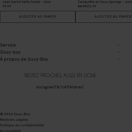
Jean barrel taille haute - bleu
Casquette en tissu éponge - viol
99.99
34.99
20.99
AJOUTER AU PANIER
AJOUTER AU PANIER
Service
Sissy-boy
À propos de Sissy-Boy
RESTEZ PROCHES, AUSSI EN LIGNE
Instagram
TikTok
Pinterest
© 2026 Sissy-Boy
Mentions Légales
Politique de confidentialité
Accessibilité