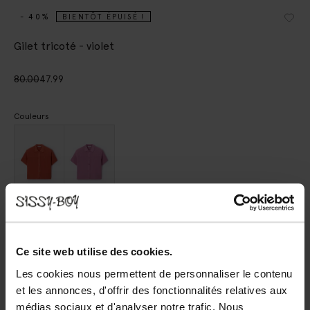
- 40%
BIENTÔT ÉPUISÉ !
Gilet tricoté - violet
80.00
47.99
Couleurs
Choisissez votre taille
Ce site web utilise des cookies.
XS
S
M
L
XL
Les cookies nous permettent de personnaliser le contenu
et les annonces, d'offrir des fonctionnalités relatives aux
médias sociaux et d'analyser notre trafic. Nous
AJOUTER AU PANIER