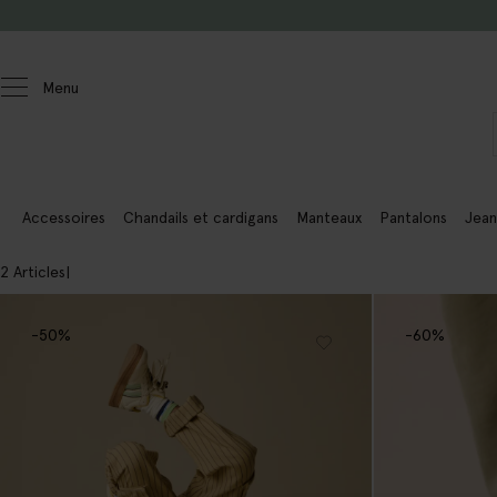
Passer au contenu
Menu
Enfants
Garçons
Accessoires
Chandails et cardigans
Manteaux
Pantalons
Jean
2 Articles
-50%
-60%