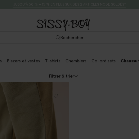
JUSQU’À 50 % + 15 % EN PLUS SUR DÈS 2 ARTICLES MODE SOLDÉS*
Rechercher
s
Blazers et vestes
T-shirts
Chemisiers
Co-ord sets
Chaussu
Filtrer & trier