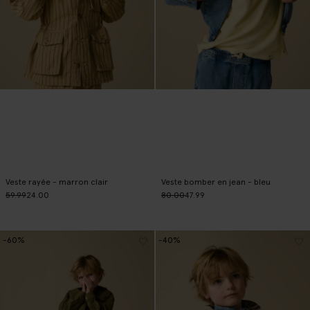
Veste rayée - marron clair
Veste bomber en jean - bleu
59.99
24.00
80.00
47.99
-60%
-40%