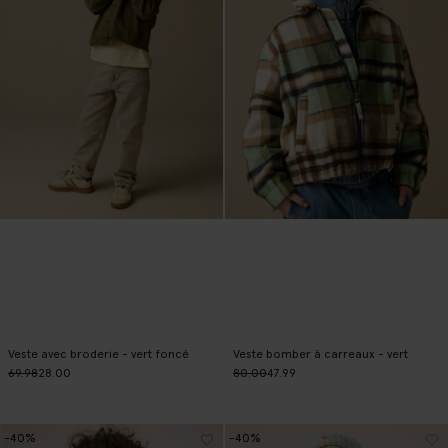
Veste avec broderie - vert foncé
Veste bomber à carreaux - vert
69.98
28.00
80.00
47.99
-40%
-40%