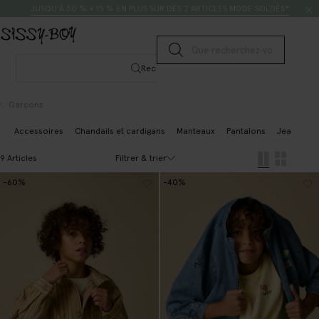
Passer au contenu
Rechercher
JUSQU’À 50 % + 15 % EN PLUS SUR DÈS 2 ARTICLES MODE SOLDÉS*
Lancer la recherche
Rechercher
Garçons
Accessoires
Chandails et cardigans
Manteaux
Pantalons
Jeans
B
Filtrer & trier
9 Articles
-60%
-40%