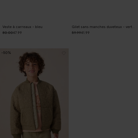
Veste à carreaux - bleu
Gilet sans manches duveteux - vert foncé
80.00
47.99
59.99
41.99
-50%