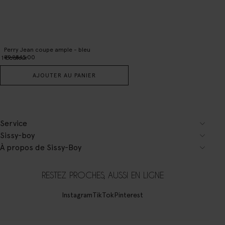
Perry Jean coupe ample - bleu
89.98
45.00
1
Couleur
AJOUTER AU PANIER
Service
Sissy-boy
À propos de Sissy-Boy
RESTEZ PROCHES, AUSSI EN LIGNE
Instagram
TikTok
Pinterest