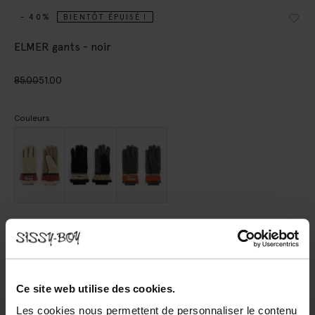
- 40%
BIENTÔT ÉPUISÉ !
ELMER gants - noir
85.00
51.00
Couleurs
Choisissez votre taille
8
9
10
Ce site web utilise des cookies.
Les cookies nous permettent de personnaliser le contenu
AJOUTER AU PANIER