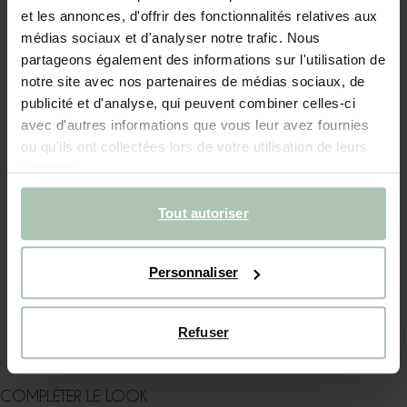
et les annonces, d'offrir des fonctionnalités relatives aux
médias sociaux et d'analyser notre trafic. Nous
Livraison rapide
partageons également des informations sur l'utilisation de
Délai de rétractation de 14 jours
notre site avec nos partenaires de médias sociaux, de
publicité et d'analyse, qui peuvent combiner celles-ci
DESCRIPTION
avec d'autres informations que vous leur avez fournies
ou qu'ils ont collectées lors de votre utilisation de leurs
Gants noirs de la marque ELMER. L'extérieur des gants est
services.
en tissu teddy doux et ils ont un accent beige. Grâce à la
doublure en laine, vos mains resteront agréablement
chaudes. Matière : 100% laine.
Tout autoriser
DÉTAILS DU PRODUIT
Personnaliser
LIVRAISON & RETOURS
INSTRUCTIONS DE LAVAGE
Refuser
COMPLÉTER LE LOOK