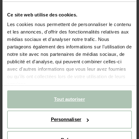
- 60%
Ce site web utilise des cookies.
Écharpe avec imprimé jacquard - violet
Les cookies nous permettent de personnaliser le contenu
et les annonces, d'offrir des fonctionnalités relatives aux
39.99
16.00
médias sociaux et d'analyser notre trafic. Nous
partageons également des informations sur l'utilisation de
Couleurs
notre site avec nos partenaires de médias sociaux, de
publicité et d'analyse, qui peuvent combiner celles-ci
avec d'autres informations que vous leur avez fournies
ou qu'ils ont collectées lors de votre utilisation de leurs
services.
Tout autoriser
Taille sélectionnée: Onesize
Livraison dans: 2–4 jours ouvrés
Personnaliser
AJOUTER AU PANIER
Livraison rapide