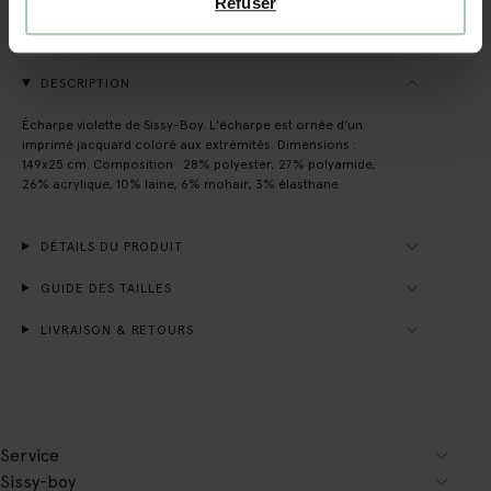
Refuser
Délai de rétractation de 14 jours
DESCRIPTION
Écharpe violette de Sissy-Boy. L'écharpe est ornée d'un
imprimé jacquard coloré aux extrémités. Dimensions :
149x25 cm. Composition : 28% polyester, 27% polyamide,
26% acrylique, 10% laine, 6% mohair, 3% élasthane.
DÉTAILS DU PRODUIT
GUIDE DES TAILLES
LIVRAISON & RETOURS
Service
Sissy-boy