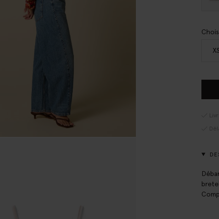
Chois
X
Liv
Dél
DE
Débar
brete
Compo