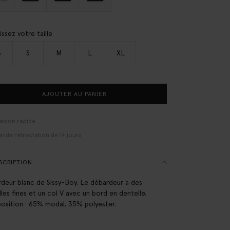
issez votre taille
S
S
M
L
XL
AJOUTER AU PANIER
raison rapide
ai de rétractation de 14 jours
SCRIPTION
deur blanc de Sissy-Boy. Le débardeur a des
lles fines et un col V avec un bord en dentelle.
sition : 65% modal, 35% polyester.