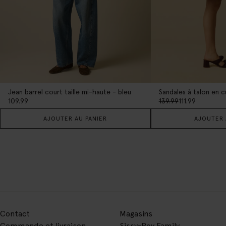
Jean barrel court taille mi-haute - bleu
Sandales à talon en c
109.99
139.99
111.99
AJOUTER AU PANIER
AJOUTER 
Contact
Magasins
Commande et livraison
Sissy-Boy Family