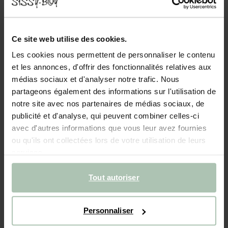
- 40%
BIENTÔT ÉPUISÉ !
Débardeur ajouré - noir
Ce site web utilise des cookies.
Les cookies nous permettent de personnaliser le contenu
39.99
23.99
et les annonces, d'offrir des fonctionnalités relatives aux
médias sociaux et d'analyser notre trafic. Nous
Couleurs
partageons également des informations sur l'utilisation de
notre site avec nos partenaires de médias sociaux, de
publicité et d'analyse, qui peuvent combiner celles-ci
avec d'autres informations que vous leur avez fournies
ou qu'ils ont collectées lors de votre utilisation de leurs
services.
Choisissez votre taille
Tout autoriser
XS
S
M
L
XL
Personnaliser
AJOUTER AU PANIER