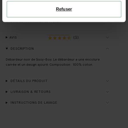
Refuser
Livraison rapide
Délai de rétractation de 14 jours
(3)
AVIS
DESCRIPTION
Débardeur noir de Sissy-Boy. Le débardeur a une encolure
carrée et un design ajouré. Composition : 100% coton.
DÉTAILS DU PRODUIT
LIVRAISON & RETOURS
INSTRUCTIONS DE LAVAGE