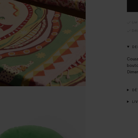
Liv
Dél
DE
Couss
bouto
Dimen
DÉT
LIV