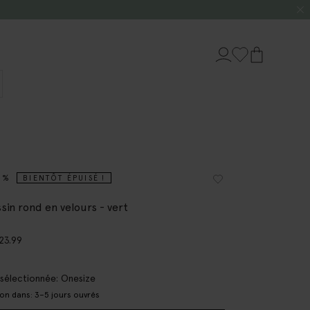
0%
BIENTÔT ÉPUISÉ !
sin rond en velours - vert
23.99
e sélectionnée: Onesize
son dans: 3–5 jours ouvrés