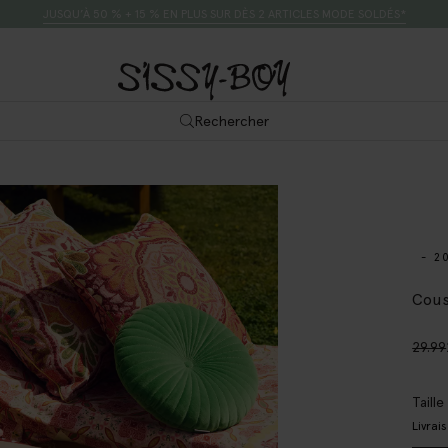
JUSQU’À 50 % + 15 % EN PLUS SUR DÈS 2 ARTICLES MODE SOLDÉS*
Rechercher
- 2
Cous
29.99
Taill
Livrai