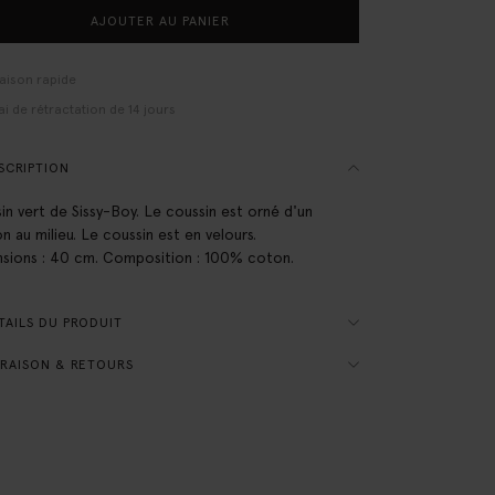
AJOUTER AU PANIER
raison rapide
ai de rétractation de 14 jours
SCRIPTION
in vert de Sissy-Boy. Le coussin est orné d'un
n au milieu. Le coussin est en velours.
sions : 40 cm. Composition : 100% coton.
AILS DU PRODUIT
RAISON & RETOURS