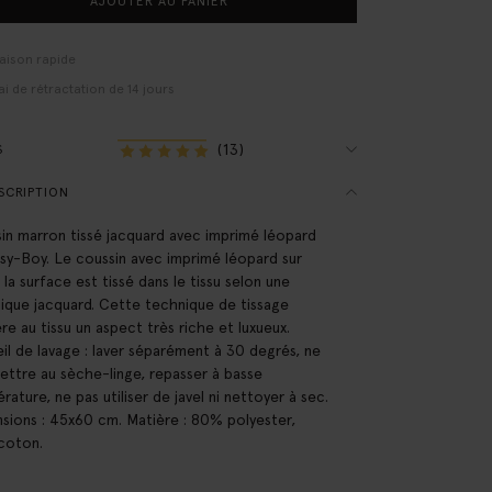
AJOUTER AU PANIER
raison rapide
ai de rétractation de 14 jours
(13)
S
SCRIPTION
in marron tissé jacquard avec imprimé léopard
ssy-Boy. Le coussin avec imprimé léopard sur
 la surface est tissé dans le tissu selon une
ique jacquard. Cette technique de tissage
re au tissu un aspect très riche et luxueux.
il de lavage : laver séparément à 30 degrés, ne
ettre au sèche-linge, repasser à basse
rature, ne pas utiliser de javel ni nettoyer à sec.
sions : 45x60 cm. Matière : 80% polyester,
coton.