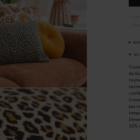
Liv
Dél
AVI
DE
Couss
de Si
toute
techn
confè
Conse
pas m
tempé
Dimen
20% 