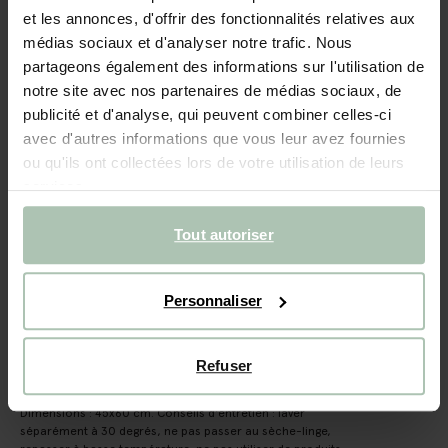
Coussin jacquard à carreaux - rouge
et les annonces, d'offrir des fonctionnalités relatives aux
médias sociaux et d'analyser notre trafic. Nous
49.99
partageons également des informations sur l'utilisation de
notre site avec nos partenaires de médias sociaux, de
Taille sélectionnée: Onesize
publicité et d'analyse, qui peuvent combiner celles-ci
Livraison dans: 4–6 jours ouvrés
avec d'autres informations que vous leur avez fournies
ou qu'ils ont collectées lors de votre utilisation de leurs
AJOUTER AU PANIER
services.
Livraison rapide
Tout autoriser
Délai de rétractation de 14 jours
(18)
Personnaliser
AVIS
DESCRIPTION
Refuser
Coussin jacquard rouge avec un liseré contrastant et un
motif à carreaux. Composition : 60% coton, 40% polyester.
Dimensions : 45x60 cm. Conseils d'entretien : laver
séparément à 30 degrés, ne pas passer au sèche-linge,