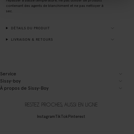
repasser à basse température, ne pas utiliser de produits
contenant des agents de blanchiment et ne pas nettoyer à
sec.
DÉTAILS DU PRODUIT
LIVRAISON & RETOURS
Service
Sissy-boy
À propos de Sissy-Boy
RESTEZ PROCHES, AUSSI EN LIGNE
Instagram
TikTok
Pinterest