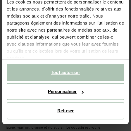
Les cookies nous permettent de personnaliser le contenu
NOUVEAU
et les annonces, d'offrir des fonctionnalités relatives aux
médias sociaux et d'analyser notre trafic. Nous
Coussin avec imprimé fleuri - rouge
partageons également des informations sur l'utilisation de
notre site avec nos partenaires de médias sociaux, de
59.99
publicité et d'analyse, qui peuvent combiner celles-ci
avec d'autres informations que vous leur avez fournies
Taille sélectionnée: Onesize
ou qu'ils ont collectées lors de votre utilisation de leurs
Livraison dans: 2–4 jours ouvrés
services.
AJOUTER AU PANIER
Tout autoriser
Livraison rapide
Délai de rétractation de 14 jours
Personnaliser
DESCRIPTION
Refuser
Coussin rouge de Sissy-Boy. Le coussin rouge est orné sur
le devant d'un imprimé fleuri tissé jacquard vert, rose,
jaune, marron, orange et violet clair. Le coussin est rouge