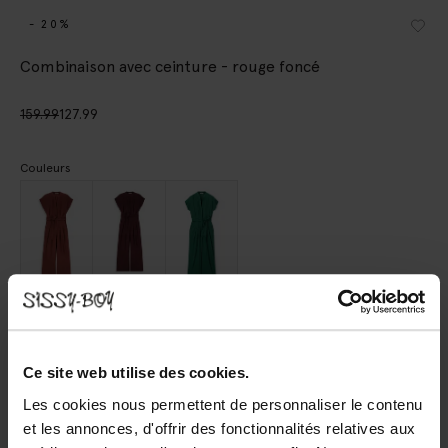
- 20%
Combinaison avec ceinture - rouge foncé
159.99
127.99
Couleurs
Choisissez votre taille
XS
S
M
L
XL
Ce site web utilise des cookies.
Les cookies nous permettent de personnaliser le contenu
et les annonces, d'offrir des fonctionnalités relatives aux
AJOUTER AU PANIER