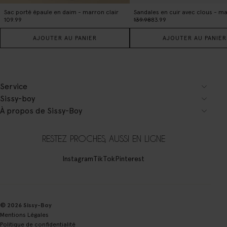
Sac porté épaule en daim - marron clair
Sandales en cuir avec clous - m
109.99
139.98
83.99
AJOUTER AU PANIER
AJOUTER AU PANIER
Service
Sissy-boy
À propos de Sissy-Boy
RESTEZ PROCHES, AUSSI EN LIGNE
Instagram
TikTok
Pinterest
© 2026 Sissy-Boy
Mentions Légales
Politique de confidentialité