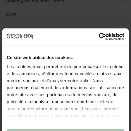
Collier gros maillons - doré
34.99
Taille sélectionnée: Onesize
Livraison dans: 3–5 jours ouvrés
AJOUTER AU PANIER
Ce site web utilise des cookies.
Livraison rapide
Les cookies nous permettent de personnaliser le contenu
Délai de rétractation de 14 jours
et les annonces, d'offrir des fonctionnalités relatives aux
médias sociaux et d'analyser notre trafic. Nous
partageons également des informations sur l'utilisation de
(2)
AVIS
notre site avec nos partenaires de médias sociaux, de
DESCRIPTION
publicité et d'analyse, qui peuvent combiner celles-ci
avec d'autres informations que vous leur avez fournies
Ajoutez un accessoire branché à votre tenue avec le collier
ou qu'ils ont collectées lors de votre utilisation de leurs
gros maillons doré de Sissy-Boy ! Le collier est en acier et
est sympa à assortir avec une robe de soirée.
services.