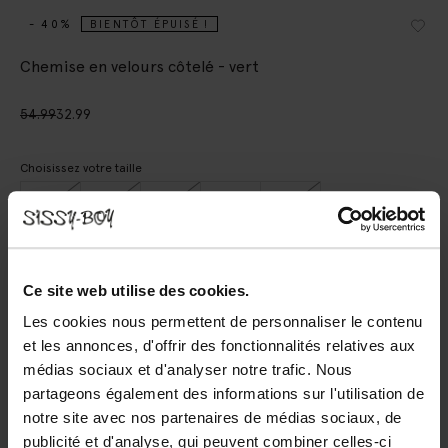
- 40%
BIENTÔT ÉPUISÉ !
Chemise en velours côtelé - vert
54.99
32.99
Choisissez votre taille
98-104
110-116
122-128
134-140
146-152
AJOUTER AU PANIER
Ce site web utilise des cookies.
Les cookies nous permettent de personnaliser le contenu
Livraison rapide
et les annonces, d'offrir des fonctionnalités relatives aux
Délai de rétractation de 14 jours
médias sociaux et d'analyser notre trafic. Nous
partageons également des informations sur l'utilisation de
DESCRIPTION
notre site avec nos partenaires de médias sociaux, de
publicité et d'analyse, qui peuvent combiner celles-ci