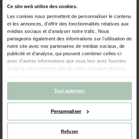
Ce site web utilise des cookies.
- 50%
Les cookies nous permettent de personnaliser le contenu
Chemise en velours côtelé avec smileys - bleu
et les annonces, d'offrir des fonctionnalités relatives aux
médias sociaux et d'analyser notre trafic. Nous
64.99
32.50
partageons également des informations sur l'utilisation de
notre site avec nos partenaires de médias sociaux, de
Choisissez votre taille
publicité et d'analyse, qui peuvent combiner celles-ci
avec d'autres informations que vous leur avez fournies
98-104
110-116
122-128
134-140
146-152
ou qu'ils ont collectées lors de votre utilisation de leurs
services.
AJOUTER AU PANIER
Tout autoriser
Livraison rapide
Personnaliser
Délai de rétractation de 14 jours
DESCRIPTION
Refuser