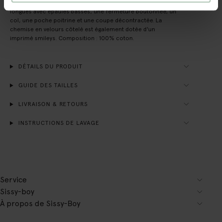
Chemise bleue de Sissy-Boy. La chemise a des manches
longues avec épaules basses, une fermeture boutonnée, un
col, une poche poitrine et une coupe décontractée. La
chemise en velours côtelé est également dotée d'un
imprimé smileys. Composition : 100% coton.
DÉTAILS DU PRODUIT
GUIDE DES TAILLES
LIVRAISON & RETOURS
INSTRUCTIONS DE LAVAGE
Service
Sissy-boy
À propos de Sissy-Boy