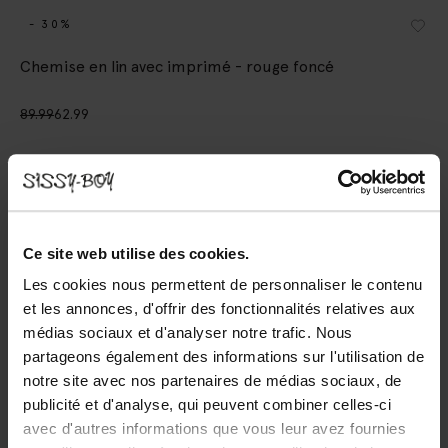
- 30%
Chemise en lin avec imprimé - rouge foncé
89.99
62.99
Choisissez votre taille
S
M
L
XL
XXL
Ce site web utilise des cookies.
Les cookies nous permettent de personnaliser le contenu
AJOUTER AU PANIER
et les annonces, d'offrir des fonctionnalités relatives aux
Livraison rapide
médias sociaux et d'analyser notre trafic. Nous
partageons également des informations sur l'utilisation de
Délai de rétractation de 14 jours
notre site avec nos partenaires de médias sociaux, de
publicité et d'analyse, qui peuvent combiner celles-ci
DESCRIPTION
avec d'autres informations que vous leur avez fournies