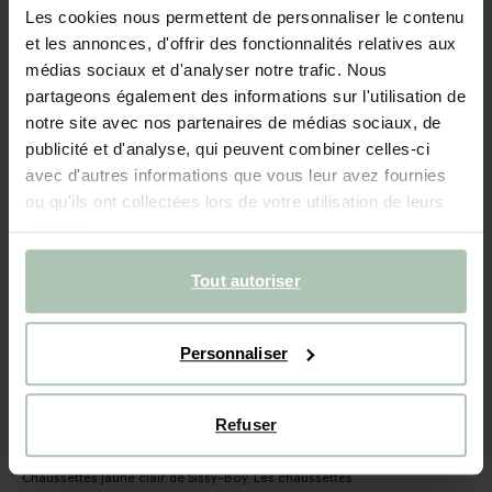
Chaussettes avec cœur - jaune clair
Les cookies nous permettent de personnaliser le contenu
et les annonces, d'offrir des fonctionnalités relatives aux
11.99
médias sociaux et d'analyser notre trafic. Nous
partageons également des informations sur l'utilisation de
Choisissez votre taille
notre site avec nos partenaires de médias sociaux, de
publicité et d'analyse, qui peuvent combiner celles-ci
38-42
39-41
42-48
48-52
34-38
36-38
avec d'autres informations que vous leur avez fournies
ou qu'ils ont collectées lors de votre utilisation de leurs
37-39
37-40
services.
Tout autoriser
AJOUTER AU PANIER
Livraison rapide
Personnaliser
Délai de rétractation de 14 jours
Refuser
DESCRIPTION
Chaussettes jaune clair de Sissy-Boy. Les chaussettes