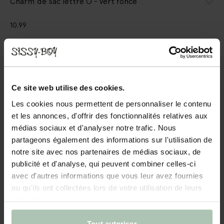
Charm de sac lettre O - vert foncé
10.99
Taille sélectionnée: Onesize
Livraison dans: 2–4 jours ouvrés
AJOUTER AU PANIER
Ce site web utilise des cookies.
Les cookies nous permettent de personnaliser le contenu
Livraison rapide
et les annonces, d'offrir des fonctionnalités relatives aux
Délai de rétractation de 14 jours
médias sociaux et d'analyser notre trafic. Nous
partageons également des informations sur l'utilisation de
DESCRIPTION
notre site avec nos partenaires de médias sociaux, de
publicité et d'analyse, qui peuvent combiner celles-ci
Charm de sac vert foncé de Sissy-Boy. Le charm de sac a la
avec d'autres informations que vous leur avez fournies
forme de la lettre O ornée de perles et est doté d'un
fermoir clip doré. Composition : 70% verre, 30% polyester.
ou qu'ils ont collectées lors de votre utilisation de leurs
services.
DÉTAILS DU PRODUIT
Tout autoriser