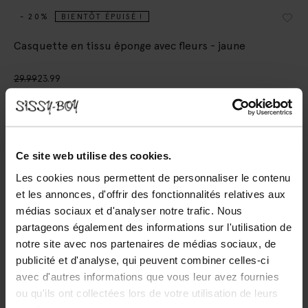
- 20%
BIENTÔT ÉPUISÉ !
Casquette en tissu éponge avec fleurs - jaune
29.99
23.99
Taille sélectionnée: Onesize
Livraison dans: 2–4 jours ouvrés
Ce site web utilise des cookies.
AJOUTER AU PANIER
Les cookies nous permettent de personnaliser le contenu
Livraison rapide
et les annonces, d'offrir des fonctionnalités relatives aux
médias sociaux et d'analyser notre trafic. Nous
Délai de rétractation de 14 jours
partageons également des informations sur l'utilisation de
notre site avec nos partenaires de médias sociaux, de
DESCRIPTION
publicité et d'analyse, qui peuvent combiner celles-ci
Casquette jaune en tissu éponge de Sissy-Boy. La casquette
avec d'autres informations que vous leur avez fournies
est jaune avec un imprimé fleuri rose. Composition : 100%
ou qu'ils ont collectées lors de votre utilisation de leurs
coton.