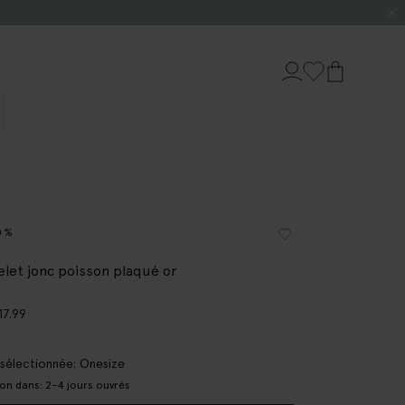
0%
elet jonc poisson plaqué or
17.99
e sélectionnée: Onesize
son dans: 2–4 jours ouvrés