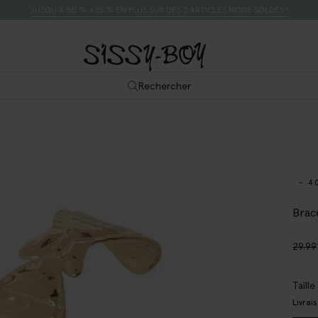
JUSQU’À 50 % + 15 % EN PLUS SUR DÈS 2 ARTICLES MODE SOLDÉS*
Rechercher
- 4
Brac
29.99
Taill
Livrai