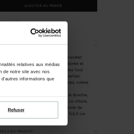
AJOUTER AU PANIER
raison rapide
ai de rétractation de 14 jours
SCRIPTION
let jonc plaqué or de Sissy-Boy. Le bracelet
en forme de poisson est de couleur dorée et
nnalités relatives aux médias
uvert. Entretien bijoux Sissy-Boy : Évitez tout
on de notre site avec nos
ct avec des produits cosmétiques (parfum,
 d'autres informations que
, démaquillant, dissolvant, huile de corps, crème
re, gel désinfectant pour les mains et
rant). Ne portez pas les bijoux sous la douche,
le bain ou lorsque vous vous baignez. Le chlore,
rticulier, peut endommager ou décolorer de
Refuser
 permanente les bijoux. Dimensions : 7x3,5 cm.
AILS DU PRODUIT