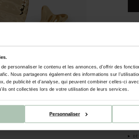
Liv
Dél
DE
ies.
Brace
jonc 
e personnaliser le contenu et les annonces, d'offrir des fonctio
est o
rafic. Nous partageons également des informations sur l'utilisati
conta
, de publicité et d'analyse, qui peuvent combiner celles-ci avec
laque
ils ont collectées lors de votre utilisation de leurs services.
solai
déodo
dans 
en pa
Personnaliser
façon
DÉT