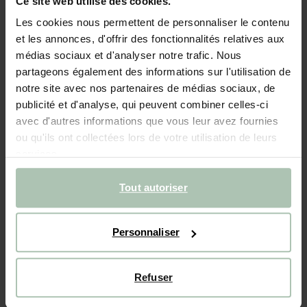
Ce site web utilise des cookies.
- 50%
Les cookies nous permettent de personnaliser le contenu
et les annonces, d'offrir des fonctionnalités relatives aux
Bracelet en résine avec clous - rouge
médias sociaux et d'analyser notre trafic. Nous
partageons également des informations sur l'utilisation de
59.99
30.00
notre site avec nos partenaires de médias sociaux, de
publicité et d'analyse, qui peuvent combiner celles-ci
Taille sélectionnée: Onesize
avec d'autres informations que vous leur avez fournies
Livraison dans: 2–4 jours ouvrés
ou qu'ils ont collectées lors de votre utilisation de leurs
services.
AJOUTER AU PANIER
Tout autoriser
Livraison rapide
Délai de rétractation de 14 jours
Personnaliser
DESCRIPTION
Bracelet rouge de Sissy-Boy. Le bracelet est composé de
Refuser
perles en résine de plusieurs nuances de rouge avec un
clou plaqué or. Évitez tout contact avec des produits