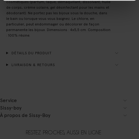
cosmétiques (parfum, laque, démaquillant, dissolvant, huile
de corps, crème solaire, gel désinfectant pour les mains et
déodorant). Ne portez pas les bijoux sous la douche, dans
le bain ou lorsque vous vous baignez. Le chlore, en
particulier, peut endommager ou décolorer de façon
permanente les bijoux. Dimensions : 4x5,5 cm. Composition
: 100% résine.
DÉTAILS DU PRODUIT
LIVRAISON & RETOURS
Service
Sissy-boy
À propos de Sissy-Boy
RESTEZ PROCHES, AUSSI EN LIGNE