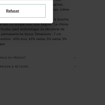
ct avec des produits cosmétiques (parfum,
, démaquillant, dissolvant, huile de corps, crème
Refuser
re, gel désinfectant pour les mains et
rant). Ne portez pas les bijoux sous la douche,
le bain ou lorsque vous vous baignez. Le chlore,
rticulier, peut endommager ou décolorer de
 permanente les bijoux. Dimensions : 7 cm.
sition : 45% bois, 45% résine, 5% métal, 5%
que.
AILS DU PRODUIT
RAISON & RETOURS