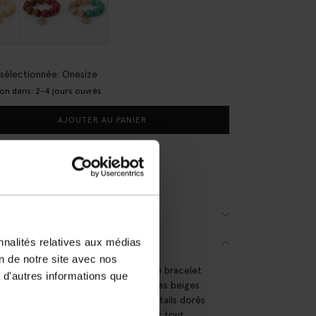
e sélectionnée: Onesize
son dans: 2–4 jours ouvrés
AJOUTER AU PANIER
raison rapide
ai de rétractation de 14 jours
(1)
S
nnalités relatives aux médias
SCRIPTION
on de notre site avec nos
let en perles beiges de Sissy-Boy. Le bracelet
 d'autres informations que
omposé de perles en bois et de perles beiges
sine. Le bracelet a également des détails dorés
e breloque en forme de pièce. Évitez tout