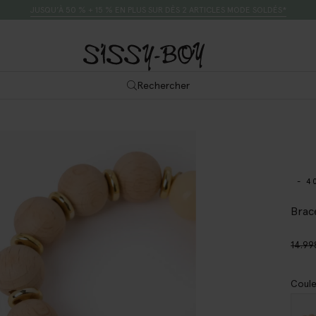
JUSQU’À 50 % + 15 % EN PLUS SUR DÈS 2 ARTICLES MODE SOLDÉS*
Rechercher
- 4
Brac
14.99
Coule