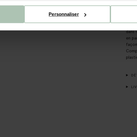
conta
laque
Personnaliser
solai
déodo
dans 
en pa
façon
Compo
plasti
DÉT
LIV