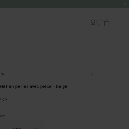
0%
elet en perles avec pièce - beige
8.99
urs