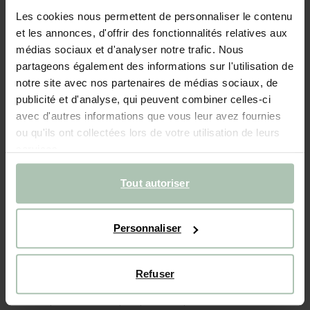
Les cookies nous permettent de personnaliser le contenu
- 40%
et les annonces, d'offrir des fonctionnalités relatives aux
Bracelet anneaux plaqué or
médias sociaux et d'analyser notre trafic. Nous
partageons également des informations sur l'utilisation de
29.99
17.99
notre site avec nos partenaires de médias sociaux, de
publicité et d'analyse, qui peuvent combiner celles-ci
avec d'autres informations que vous leur avez fournies
Taille sélectionnée: Onesize
ou qu'ils ont collectées lors de votre utilisation de leurs
Livraison dans: 3–5 jours ouvrés
services.
AJOUTER AU PANIER
Tout autoriser
Livraison rapide
Délai de rétractation de 14 jours
Personnaliser
DESCRIPTION
Refuser
Bracelet plaqué or de Sissy-Boy. Le bracelet de couleur
dorée a un design composé d'anneaux. Évitez tout contact
avec des produits cosmétiques (parfum, laque,