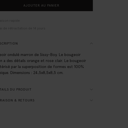
AJOUTER AU PANIER
raison rapide
ai de rétractation de 14 jours
SCRIPTION
oir ondulé marron de Sissy-Boy. Le bougeoir
n a des détails orange et rose clair. Le bougeoir
térisé par la superposition de formes est 100%
ique. Dimensions : 24,5x8,5x8,5 cm.
AILS DU PRODUIT
RAISON & RETOURS