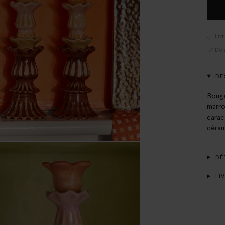
Liv
Dél
DE
Bouge
marro
carac
céram
DÉT
LIV