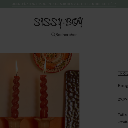
JUSQU’À 50 % + 15 % EN PLUS SUR DÈS 2 ARTICLES MODE SOLDÉS*
Rechercher
NO
Boug
29.99
Taill
Livrai