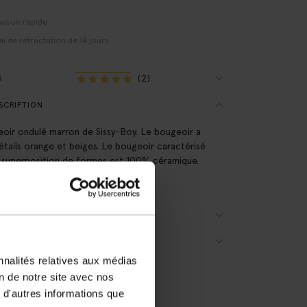
raison rapide
ai de rétractation de 14 jours
(2)
S
SCRIPTION
oir ondulé marron de Sissy-Boy. Le bougeoir a
étails orange et beiges. Le bougeoir caractérisé
a superposition de formes est 100% céramique.
sions : 24,5x8,5x8,5 cm.
AILS DU PRODUIT
RAISON & RETOURS
nnalités relatives aux médias
on de notre site avec nos
 d'autres informations que