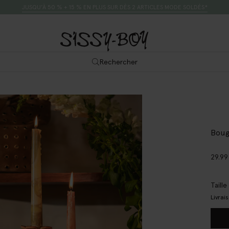
JUSQU’À 50 % + 15 % EN PLUS SUR DÈS 2 ARTICLES MODE SOLDÉS*
Rechercher
Boug
29.99
Taill
Livrai