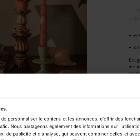
Liv
Dél
AVI
DE
Bouge
des d
par l
Dimen
DÉT
ies.
LIV
e personnaliser le contenu et les annonces, d'offrir des fonctio
rafic. Nous partageons également des informations sur l'utilisati
, de publicité et d'analyse, qui peuvent combiner celles-ci avec