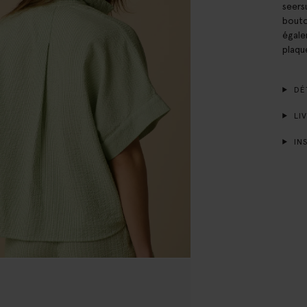
seers
bouto
égale
plaqu
DÉT
LIV
INS