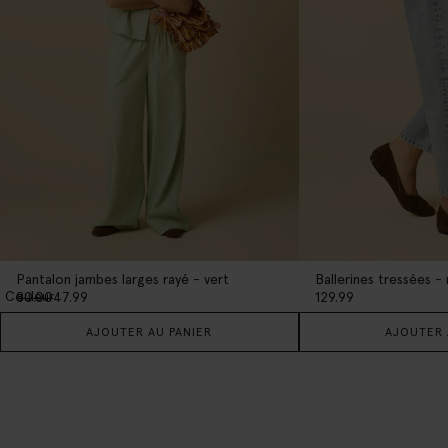
Pantalon jambes larges rayé - vert
Ballerines tressées -
1
Couleur
80.00
47.99
129.99
AJOUTER AU PANIER
AJOUTER 