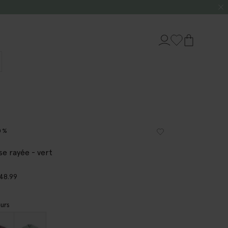
0%
se rayée - vert
48.99
urs