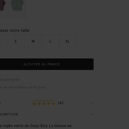
issez votre taille
S
S
M
L
XL
AJOUTER AU PANIER
raison rapide
ai de rétractation de 14 jours
(4)
S
SCRIPTION
e rayée verte de Sissy-Boy. La blouse en