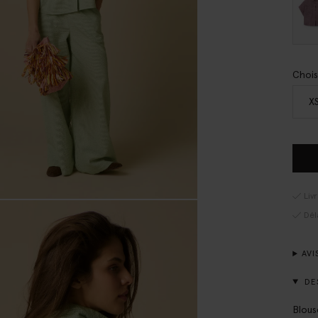
Chois
X
Liv
Dél
AVI
DE
Blous