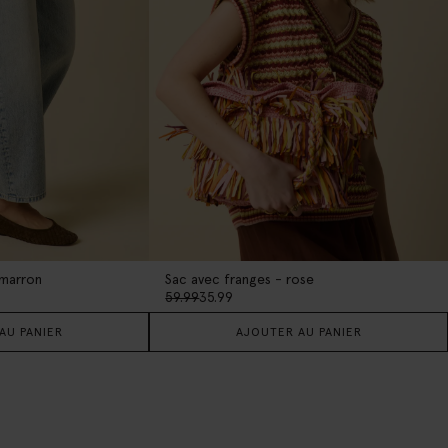
 marron
Sac avec franges - rose
59.99
35.99
AU PANIER
AJOUTER AU PANIER