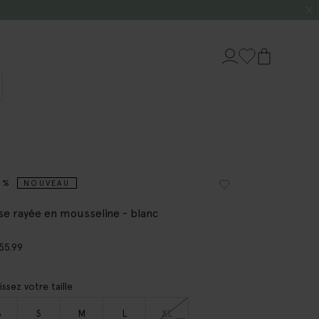
0%
NOUVEAU
se rayée en mousseline - blanc
55.99
issez votre taille
S
S
M
L
XL