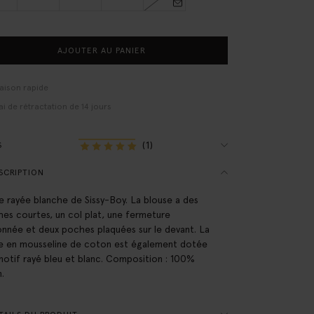
AJOUTER AU PANIER
raison rapide
ai de rétractation de 14 jours
(1)
S
SCRIPTION
e rayée blanche de Sissy-Boy. La blouse a des
es courtes, un col plat, une fermeture
nnée et deux poches plaquées sur le devant. La
e en mousseline de coton est également dotée
motif rayé bleu et blanc. Composition : 100%
.