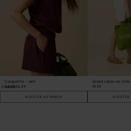
Casquette - vert
Grand cabas en toile 
1
Couleur
34.99
24.49
19.99
AJOUTER AU PANIER
AJOUTER 