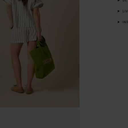
DÉT
LIV
INS