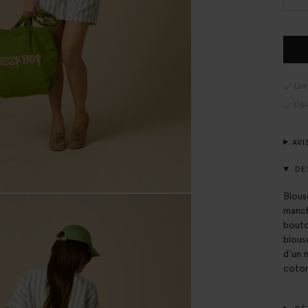
Liv
Dél
AVI
DE
Blous
manch
bouto
blous
d'un 
coton