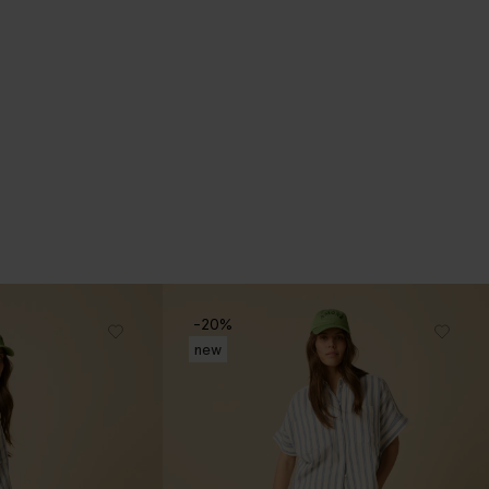
-20%
new