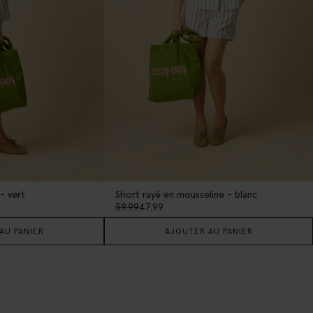
- vert
Short rayé en mousseline - blanc
59.99
47.99
AU PANIER
AJOUTER AU PANIER