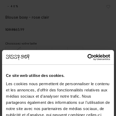
- 40%
Blouse boxy - rose clair
109.98
65.99
Choisissez votre taille
XS
S
M
L
XL
AJOUTER AU PANIER
Ce site web utilise des cookies.
Les cookies nous permettent de personnaliser le contenu
Livraison rapide
et les annonces, d'offrir des fonctionnalités relatives aux
Délai de rétractation de 14 jours
médias sociaux et d'analyser notre trafic. Nous
partageons également des informations sur l'utilisation de
(2)
AVIS
notre site avec nos partenaires de médias sociaux, de
publicité et d'analyse, qui peuvent combiner celles-ci