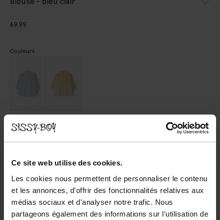
Blouse - bleu clair
69.99
Couleurs
Choisissez votre taille
XS
S
M
L
XL
Ce site web utilise des cookies.
Les cookies nous permettent de personnaliser le contenu
AJOUTER AU PANIER
et les annonces, d'offrir des fonctionnalités relatives aux
médias sociaux et d'analyser notre trafic. Nous
Livraison rapide
partageons également des informations sur l'utilisation de