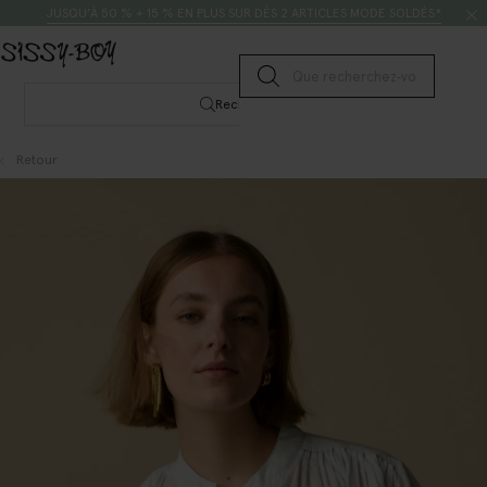
Passer au contenu
Rechercher
JUSQU’À 50 % + 15 % EN PLUS SUR DÈS 2 ARTICLES MODE SOLDÉS*
Lancer la recherche
Rechercher
Retour