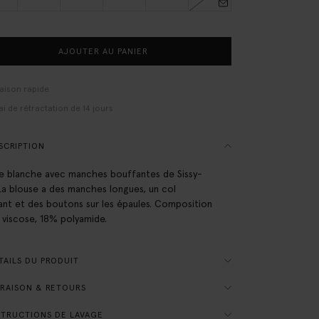
AJOUTER AU PANIER
raison rapide
ai de rétractation de 14 jours
SCRIPTION
e blanche avec manches bouffantes de Sissy-
La blouse a des manches longues, un col
nt et des boutons sur les épaules. Composition
 viscose, 18% polyamide.
AILS DU PRODUIT
RAISON & RETOURS
TRUCTIONS DE LAVAGE