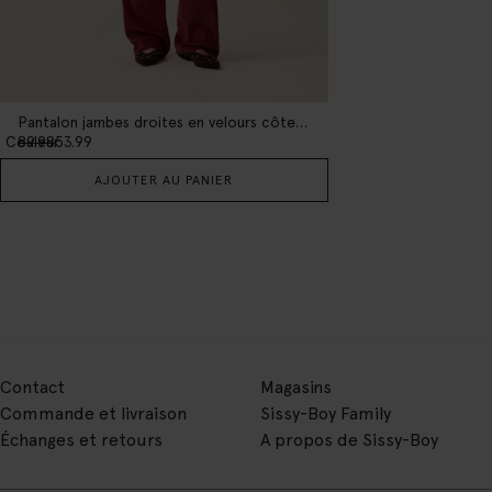
Pantalon jambes droites en velours côtelé - rouge foncé
1
Couleur
89.98
53.99
AJOUTER AU PANIER
Contact
Magasins
Commande et livraison
Sissy-Boy Family
Échanges et retours
A propos de Sissy-Boy