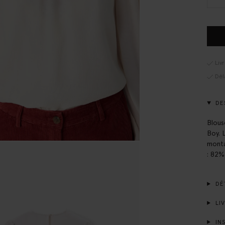
Liv
Dél
DE
Blous
Boy. 
monta
: 82%
DÉT
LIV
INS