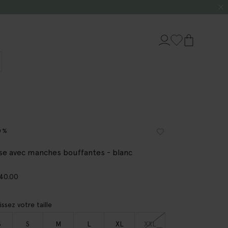
0%
se avec manches bouffantes - blanc
40.00
issez votre taille
S
S
M
L
XL
XXL