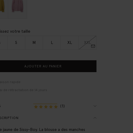
issez votre taille
S
S
M
L
XL
XXL
AJOUTER AU PANIER
raison rapide
ai de rétractation de 14 jours
(1)
S
SCRIPTION
e jaune de Sissy-Boy. La blouse a des manches