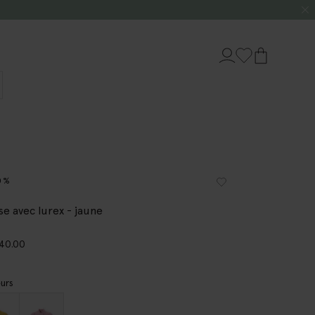
0%
se avec lurex - jaune
40.00
urs