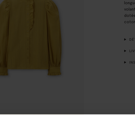
longu
volan
dotée
coton
DÉT
LIV
INS