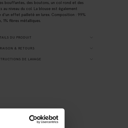
es bouffantes, des boutons, un col rond et des
ts au niveau du col. La blouse est également
 d'un effet pailleté en lurex. Composition : 99%
, 1% fibres métalliques.
AILS DU PRODUIT
RAISON & RETOURS
TRUCTIONS DE LAVAGE