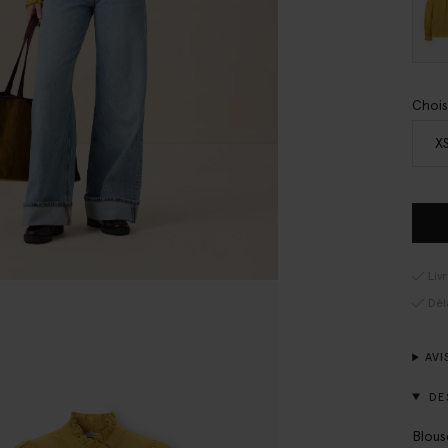
Chois
X
Liv
Dél
AVI
DE
Blous