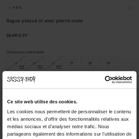
- 40%
Bague plaqué or avec pierre ovale
24.99
14.99
Choisissez votre taille
14
15
16
17
18
19
AJOUTER AU PANIER
Ce site web utilise des cookies.
Livraison rapide
Les cookies nous permettent de personnaliser le contenu
Délai de rétractation de 14 jours
et les annonces, d'offrir des fonctionnalités relatives aux
médias sociaux et d'analyser notre trafic. Nous
(1)
AVIS
partageons également des informations sur l'utilisation de