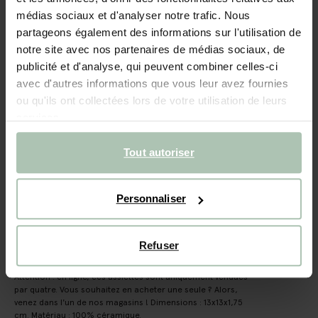
Assiettes à dessert avec cœurs - rose
médias sociaux et d'analyser notre trafic. Nous
partageons également des informations sur l'utilisation de
39.96
/ 4 pc
notre site avec nos partenaires de médias sociaux, de
publicité et d'analyse, qui peuvent combiner celles-ci
Taille sélectionnée: Onesize
avec d'autres informations que vous leur avez fournies
Livraison dans: 2–4 jours ouvrés
ou qu'ils ont collectées lors de votre utilisation de leurs
services.
AJOUTER AU PANIER
Tout autoriser
Livraison rapide
Délai de rétractation de 14 jours
Personnaliser
DESCRIPTION
Assiettes à dessert roses 'You make my heart smile' avec
Refuser
des cœurs de Sissy-Boy. Les assiettes passent au lave-
vaisselle et sont parfaites pour servir des pâtisseries !
Attention : en ligne, ces assiettes sont uniquement vendues
par quatre. Vous souhaitez en acheter une seule ? Alors,
venez dans l'un de nos magasins ! Dimensions : 13x13x1,75
cm. Matériau : 100% céramique.