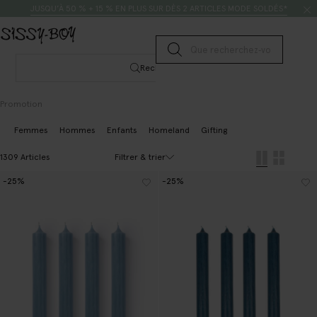
Passer au contenu
Rechercher
JUSQU’À 50 % + 15 % EN PLUS SUR DÈS 2 ARTICLES MODE SOLDÉS*
Lancer la recherche
Rechercher
Promotion
Femmes
Hommes
Enfants
Homeland
Gifting
Filtrer & trier
1309 Articles
-25%
-25%