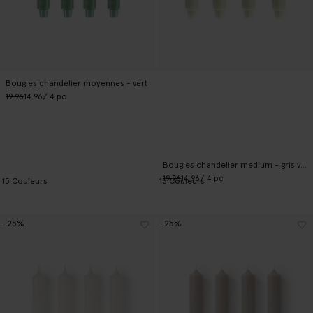
Bougies chandelier moyennes - vert
19.96
14.96
/ 4 pc
Bougies chandelier medium - gris vert
19.96
14.96
/ 4 pc
15
Couleurs
15
Couleurs
-25%
-25%