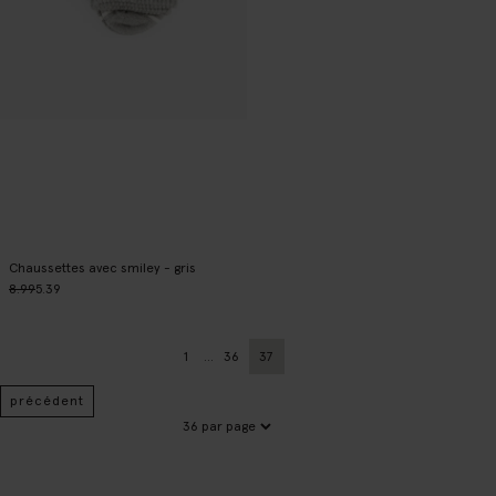
Chaussettes avec smiley - gris
8.99
5.39
1
...
36
37
Page
Précédent
Page actuelle
précédent