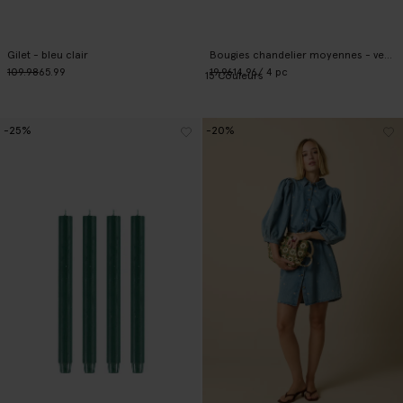
Gilet - bleu clair
Bougies chandelier moyennes - vert foncé
109.98
65.99
19.96
14.96
/ 4 pc
15
Couleurs
-25%
-20%