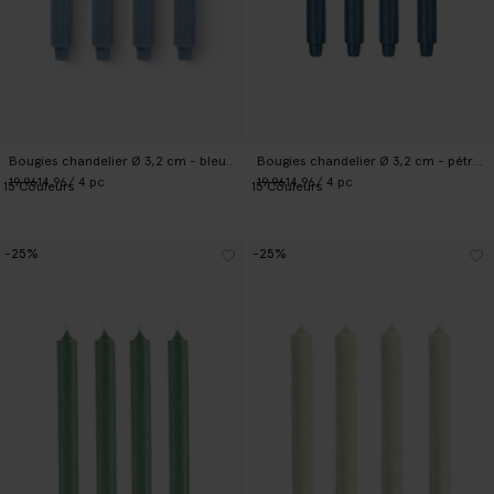
Bougies chandelier Ø 3,2 cm - bleu clair
Bougies chandelier Ø 3,2 cm - pétrole
19.96
14.96
/ 4 pc
19.96
14.96
/ 4 pc
15
Couleurs
15
Couleurs
-25%
-25%