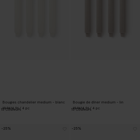
Bougies chandelier medium - blanc
Bougie de dîner medium - lin
19.96
14.96
/ 4 pc
19.96
14.96
/ 4 pc
15
Couleurs
15
Couleurs
-25%
-25%