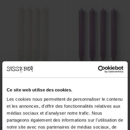
Ce site web utilise des cookies.
Les cookies nous permettent de personnaliser le contenu
et les annonces, d'offrir des fonctionnalités relatives aux
médias sociaux et d'analyser notre trafic. Nous
partageons également des informations sur l'utilisation de
Petites bougies chandelier - blanc
Bougies chandelier Ø 3,2 cm - lavande
notre site avec nos partenaires de médias sociaux, de
15.96
11.96
/ 4 pc
19.96
14.96
/ 4 pc
16
Couleurs
15
Couleurs