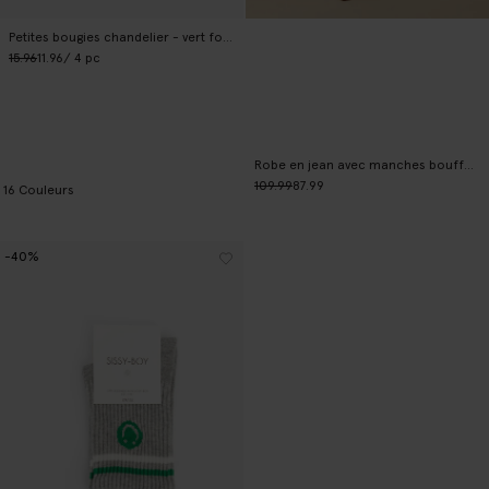
Petites bougies chandelier - vert foncé
15.96
11.96
/ 4 pc
Robe en jean avec manches bouffantes et marguerites brodées
109.99
87.99
16
Couleurs
-40%