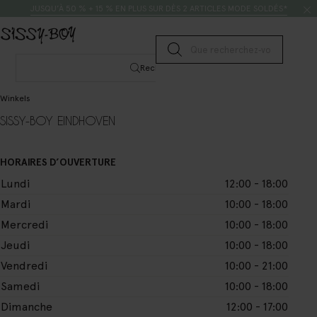
Passer au contenu
Rechercher
JUSQU’À 50 % + 15 % EN PLUS SUR DÈS 2 ARTICLES MODE SOLDÉS*
Lancer la recherche
Rechercher
Winkels
SISSY-BOY EINDHOVEN
HORAIRES D’OUVERTURE
Lundi
12:00 - 18:00
Mardi
10:00 - 18:00
Mercredi
10:00 - 18:00
Jeudi
10:00 - 18:00
Vendredi
10:00 - 21:00
Samedi
10:00 - 18:00
Dimanche
12:00 - 17:00