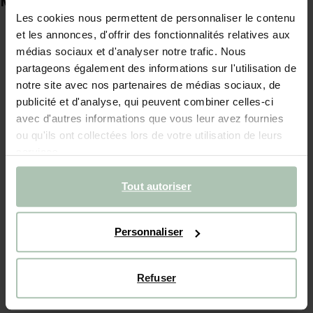
MAGASINS À PROXIMITÉ
Les cookies nous permettent de personnaliser le contenu
et les annonces, d'offrir des fonctionnalités relatives aux
médias sociaux et d'analyser notre trafic. Nous
SISSY-BOY EINDHOVEN
partageons également des informations sur l'utilisation de
CS Stationsplein 37
notre site avec nos partenaires de médias sociaux, de
5611 AC
Eindhoven
publicité et d'analyse, qui peuvent combiner celles-ci
avec d'autres informations que vous leur avez fournies
ou qu'ils ont collectées lors de votre utilisation de leurs
Closed
- Ouverture à 09:00
services.
Tout autoriser
SISSY-BOY OISTERWIJK
De Lind 11
5060 HS
Oisterwijk
Personnaliser
Closed
- Ouverture à 10:00
Refuser