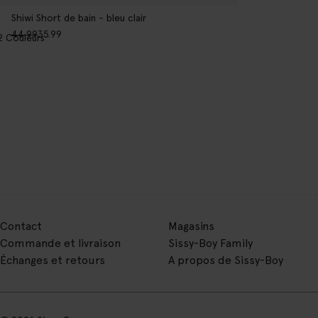
Shiwi Short de bain - bleu clair
44.99
35.99
2
Couleurs
Contact
Magasins
Commande et livraison
Sissy-Boy Family
Échanges et retours
A propos de Sissy-Boy