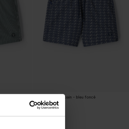
Shiwi Short de bain - bleu foncé
49.99
39.99