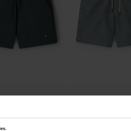
bain - vert foncé
Shiwi Short de bain - vert foncé
39.99
31.99
ies.