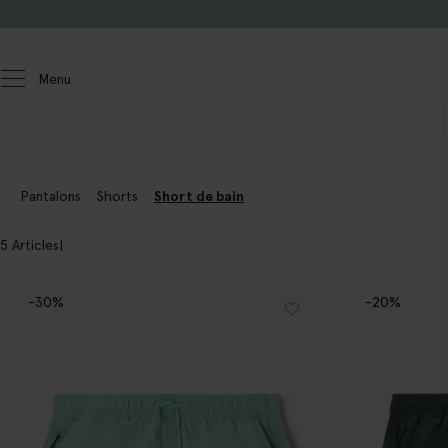
Passer au contenu
Menu
Hommes
Pantalons
Pantalons
Shorts
Short de bain
5 Articles
-30%
-20%