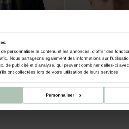
ies.
e personnaliser le contenu et les annonces, d'offrir des fonctio
rafic. Nous partageons également des informations sur l'utilisati
, de publicité et d'analyse, qui peuvent combiner celles-ci avec
ils ont collectées lors de votre utilisation de leurs services.
Personnaliser
Bonnet en laine - bleu clair
- gris clair
39.99
16.00
1
Couleur