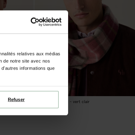
nnalités relatives aux médias
on de notre site avec nos
 d'autres informations que
Refuser
Bonnet en laine - vert clair
39.99
12.00
1
Couleur