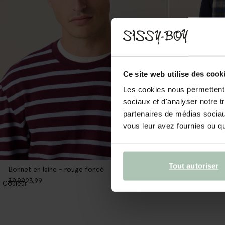
Ce site web utilise des cook
Les cookies nous permettent d
sociaux et d'analyser notre t
partenaires de médias sociaux
vous leur avez fournies ou qu'
Tout autoriser
Bonnet en laine - rouge foncé
Bonnet en laine 
39.99
23.99
39.99
23.99
1
Couleur
1
Couleur