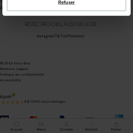
Sissy-boy
Refuser
À propos de Sissy-Boy
RESTEZ PROCHES, AUSSI EN LIGNE
Instagram
TikTok
Pinterest
© 2026 Sissy-Boy
Mentions Légales
Politique de confidentialité
Accessibilité
|
9.5
10940 beoordelingen
Accueil
Menu
Compte
Wishlist
Panier