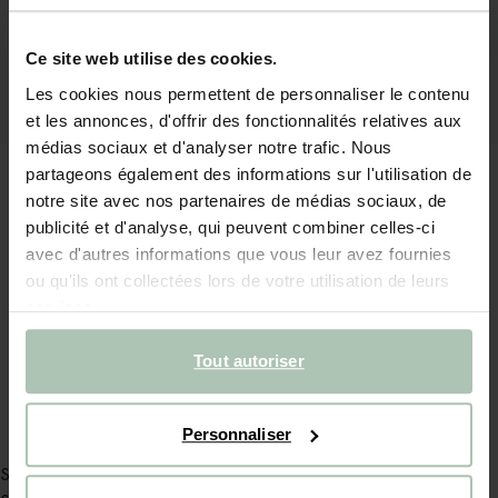
Ce site web utilise des cookies.
Les cookies nous permettent de personnaliser le contenu
et les annonces, d'offrir des fonctionnalités relatives aux
médias sociaux et d'analyser notre trafic. Nous
partageons également des informations sur l'utilisation de
notre site avec nos partenaires de médias sociaux, de
publicité et d'analyse, qui peuvent combiner celles-ci
avec d'autres informations que vous leur avez fournies
ou qu'ils ont collectées lors de votre utilisation de leurs
Chaises de salle à manger en tissu chenille - rose clair
Alatna Fauteuil en osier
services.
458.00
/ 2 pc
269.00
Tout autoriser
Personnaliser
Service