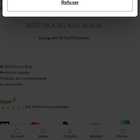
Sissy-boy
Refuser
À propos de Sissy-Boy
RESTEZ PROCHES, AUSSI EN LIGNE
Instagram
TikTok
Pinterest
© 2026 Sissy-Boy
Mentions Légales
Politique de confidentialité
Accessibilité
|
9.5
10940 beoordelingen
Accueil
Menu
Compte
Wishlist
Panier