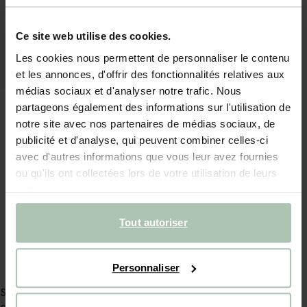
Ce site web utilise des cookies.
Les cookies nous permettent de personnaliser le contenu
et les annonces, d'offrir des fonctionnalités relatives aux
médias sociaux et d'analyser notre trafic. Nous
partageons également des informations sur l'utilisation de
notre site avec nos partenaires de médias sociaux, de
publicité et d'analyse, qui peuvent combiner celles-ci
avec d'autres informations que vous leur avez fournies
ou qu'ils ont collectées lors de votre utilisation de leurs
Miroir mural en rotin - marron
services.
159.98
/ 2 pc
Tout autoriser
Personnaliser
Service