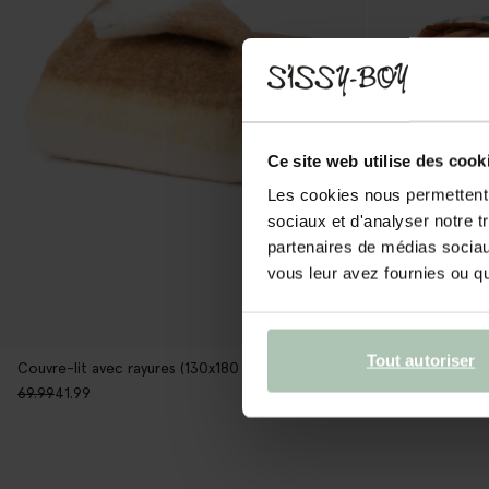
Ce site web utilise des cook
Les cookies nous permettent d
sociaux et d'analyser notre t
partenaires de médias sociaux
vous leur avez fournies ou qu'
Tout autoriser
Couvre-lit avec rayures (130x180 cm) - multicolore
69.99
41.99
129.98
77.99