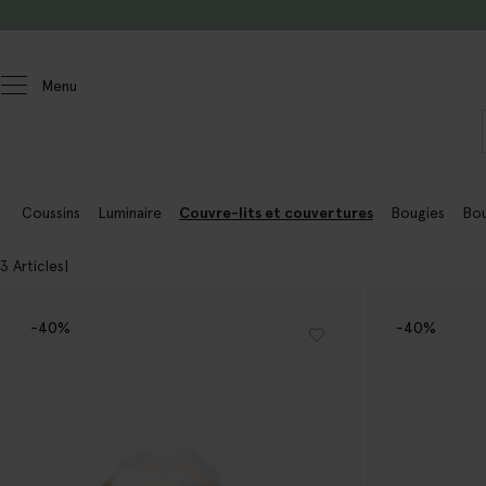
Passer au contenu
Menu
Homeland
Maison
Coussins
Luminaire
Couvre-lits et couvertures
Bougies
Bou
3 Articles
-40%
-40%