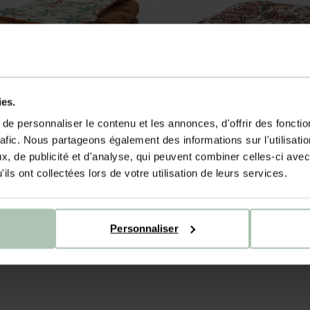
ies.
e personnaliser le contenu et les annonces, d'offrir des fonctio
rafic. Nous partageons également des informations sur l'utilisati
, de publicité et d'analyse, qui peuvent combiner celles-ci avec
ils ont collectées lors de votre utilisation de leurs services.
Personnaliser
Couverture avec imprimé palmiers (130x180 cm) - multicolore
89.99
71.99