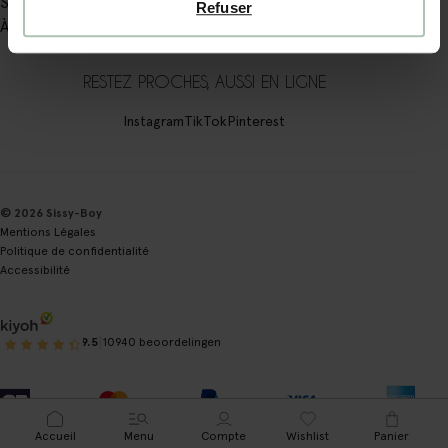
Sissy-boy
Refuser
À propos de Sissy-Boy
RESTEZ PROCHES, AUSSI EN LIGNE
Instagram
TikTok
Pinterest
© 2026 Sissy-Boy
Mentions Légales
Politique de confidentialité
Accessibilité
|
9.5
10940 beoordelingen
Accueil
Menu
Compte
Wishlist
Panier