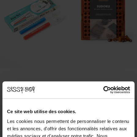
Rex London Stylos encre invisible agent secret
Iron & Glory Plateau de Sudoku
Ce site web utilise des cookies.
5.99
24.99
Les cookies nous permettent de personnaliser le contenu
et les annonces, d'offrir des fonctionnalités relatives aux
médias sociaux et d'analyser notre trafic. Nous