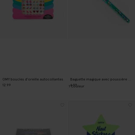
OMY boucles d’oreille autocollantes
Baguette magique avec poussière d’étoile - vert
12.99
6.99
1
Couleur