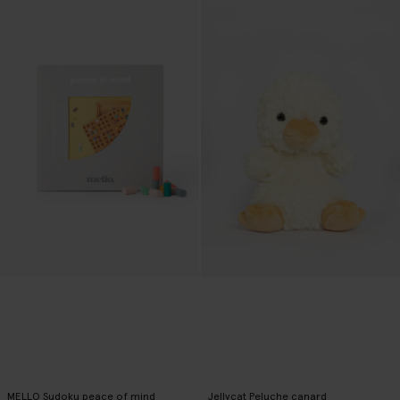
MELLO Sudoku peace of mind
Jellycat Peluche canard