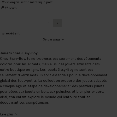
Volkswagen Beetle métallique pastel - bleu clair
8.99
2
Couleurs
1
2
Précédent
Page actuelle
précédent
Jouets chez Sissy-Boy
Chez Sissy-Boy, tu ne trouveras pas seulement des vêtements
colorés pour les enfants, mais aussi des jouets amusants dans
notre boutique en ligne. Les jouets Sissy-Boy ne sont pas
seulement divertissants, ils sont essentiels pour le développement
global des tout-petits. La collection propose des jouets adaptés
à chaque âge et étape de développement : des premiers jouets
pour bébé, aux jouets en bois, aux peluches et bien plus encore.
Ainsi, ton enfant explore le monde qui l’entoure tout en
découvrant ses compétences.
Lire plus