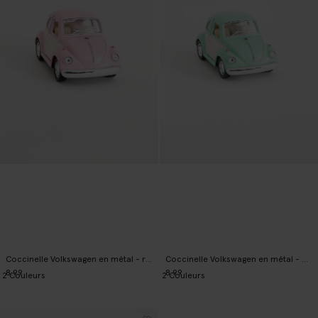
Coccinelle Volkswagen en métal - rose pastel
Coccinelle Volkswagen en métal - pastel
8.99
8.99
2
Couleurs
2
Couleurs