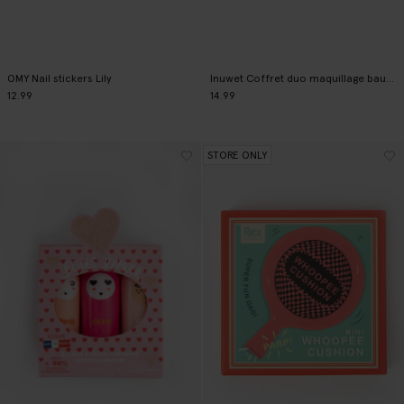
OMY Nail stickers Lily
Inuwet Coffret duo maquillage baume à lèvres et vernis à ongles
12.99
14.99
STORE ONLY