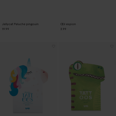
Jellycat Peluche pingouin
Œil espion
19.99
3.99