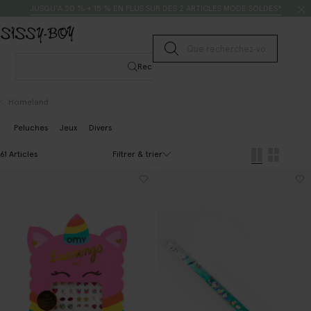
Passer au contenu
Rechercher
JUSQU’À 50 % + 15 % EN PLUS SUR DÈS 2 ARTICLES MODE SOLDÉS*
Lancer la recherche
Rechercher
Homeland
Peluches
Jeux
Divers
Filtrer & trier
61 Articles