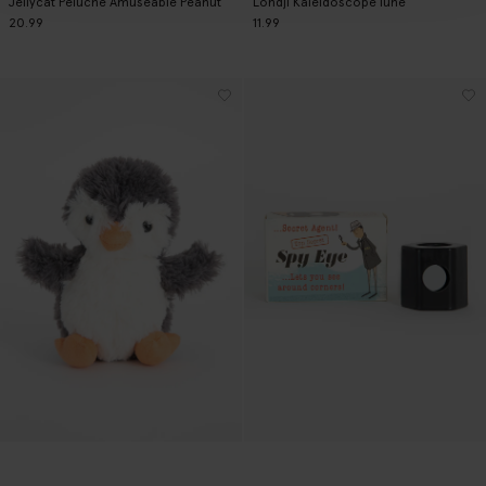
Jellycat Peluche Amuseable Peanut
Londji Kaléidoscope lune
20.99
11.99