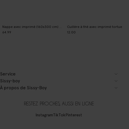
Nappe avec imprimé (160x300 cm) - multicolore
Cuillère à thé avec imprimé tortue
64.99
12.00
Service
Sissy-boy
À propos de Sissy-Boy
RESTEZ PROCHES, AUSSI EN LIGNE
Instagram
TikTok
Pinterest