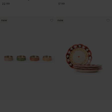
22.99
17.99
new
new