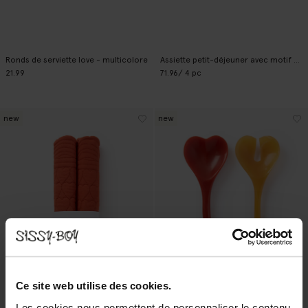
Ronds de serviette love - multicolore
Assiette petit-déjeuner avec motif cartes - multicolore
21.99
71.96
/ 4 pc
new
new
Ce site web utilise des cookies.
Les cookies nous permettent de personnaliser le contenu