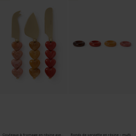
Couteaux à fromage en résine avec cœurs - multicolore
Ronds de serviette en résine - multicolore