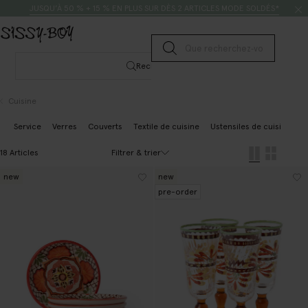
Passer au contenu
Rechercher
JUSQU’À 50 % + 15 % EN PLUS SUR DÈS 2 ARTICLES MODE SOLDÉS*
Lancer la recherche
Rechercher
Cuisine
Service
Verres
Couverts
Textile de cuisine
Ustensiles de cuisine
N
Filtrer & trier
18 Articles
new
new
pre-order