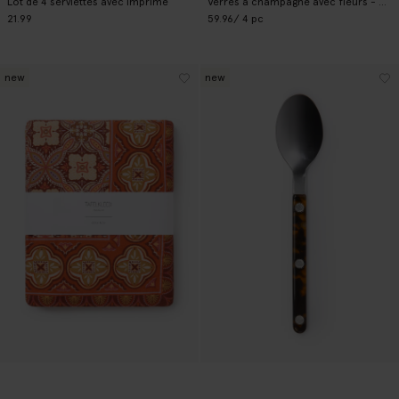
Lot de 4 serviettes avec imprimé
Verres à champagne avec fleurs - orange clair
21.99
59.96
/ 4 pc
new
new