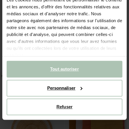
et les annonces, d'offrir des fonctionnalités relatives aux
médias sociaux et d'analyser notre trafic. Nous
partageons également des informations sur l'utilisation de
notre site avec nos partenaires de médias sociaux, de
publicité et d'analyse, qui peuvent combiner celles-ci
avec d'autres informations que vous leur avez fournies
ou qu'ils ont collectées lors de votre utilisation de leurs
Lot de sets de table avec cœurs - rouge
Ensemble couverts à salade en résine avec cœur - multicolore
services.
19.99
24.99
Tout autoriser
new
new
Personnaliser
Refuser