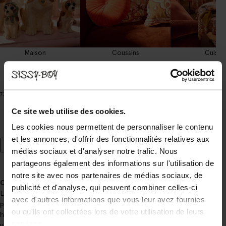
Maison
Coussins
Cuisin
Filtrer & trier
730 Articles
Ce site web utilise des cookies.
1
...
21
Les cookies nous permettent de personnaliser le contenu
Page
Précédent
et les annonces, d'offrir des fonctionnalités relatives aux
précédent
médias sociaux et d'analyser notre trafic. Nous
partageons également des informations sur l'utilisation de
notre site avec nos partenaires de médias sociaux, de
Collection Homeland de Sissy-Boy
publicité et d'analyse, qui peuvent combiner celles-ci
La collection Homeland de Sissy-Boy se compose de véritables
avec d'autres informations que vous leur avez fournies
pièces maîtresses uniques pour votre intérieur. Des
meubles
de
ou qu'ils ont collectées lors de votre utilisation de leurs
haute qualité aux
coussins
colorés, qui permettent de donner en
services.
un clin d’œil un coup de neuf à votre salon ou votre chambre. Vous