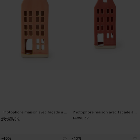
Photophore maison avec façade à pignon - rose clair
Photophore maison avec façade à pignon - rouge
16.99
10.19
13.99
8.39
2
Couleurs
-40%
-40%