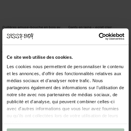
Cuillères amuse-bouche en bois avec cœur - marron
Gants en laine - violet clair
35.96
25.16
/ 4 pc
34.99
20.99
1
Couleur
-20%
-20%
Ce site web utilise des cookies.
Les cookies nous permettent de personnaliser le contenu
et les annonces, d'offrir des fonctionnalités relatives aux
médias sociaux et d'analyser notre trafic. Nous
partageons également des informations sur l'utilisation de
notre site avec nos partenaires de médias sociaux, de
publicité et d'analyse, qui peuvent combiner celles-ci
avec d'autres informations que vous leur avez fournies
ou qu'ils ont collectées lors de votre utilisation de leurs
services.