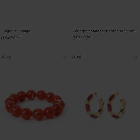
Cagoule - beige
Écharpe bandana tricotée avec cœur - rose
39.99
31.99
24.99
12.50
1
Couleur
-50%
-40%