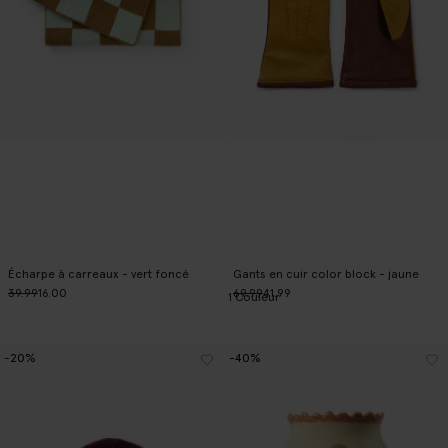
Écharpe à carreaux - vert foncé
Gants en cuir color block - jaune
39.99
16.00
69.99
41.99
1
Couleur
-20%
-40%