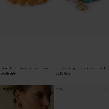
Bracelet à perles en résine - marron
Bracelet en perles avec pièce - vert
24.99
12.50
14.99
8.99
2
Couleurs
2
Couleurs
-40%
-40%