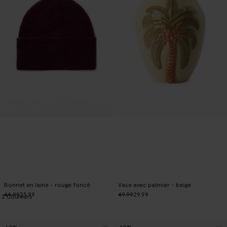
Bonnet en laine - rouge foncé
Vase avec palmier - beige
44.99
35.99
49.99
29.99
2
Couleurs