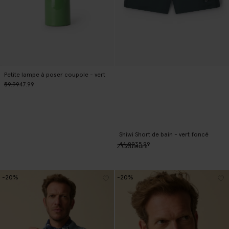
Petite lampe à poser coupole - vert
59.99
47.99
Shiwi Short de bain - vert foncé
44.99
35.99
2
Couleurs
-20%
-20%