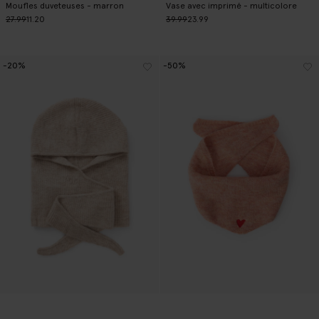
Moufles duveteuses - marron
Vase avec imprimé - multicolore
27.99
11.20
39.99
23.99
-20%
-50%