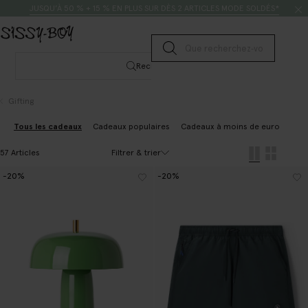
Passer au contenu
Rechercher
JUSQU’À 50 % + 15 % EN PLUS SUR DÈS 2 ARTICLES MODE SOLDÉS*
Lancer la recherche
Rechercher
Gifting
Tous les cadeaux
Cadeaux populaires
Cadeaux à moins de euro 20
C
Filtrer & trier
57 Articles
-20%
-20%