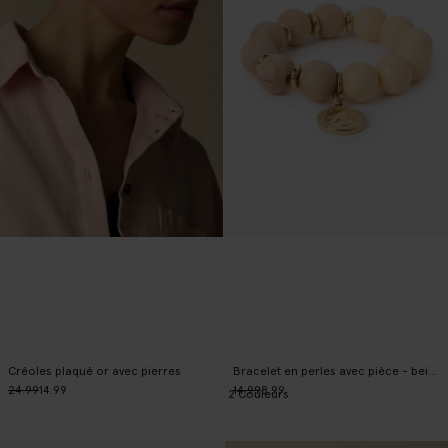
Créoles plaqué or avec pierres
Bracelet en perles avec pièce - beige
24.99
14.99
14.99
8.99
2
Couleurs