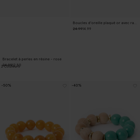
Boucles d'oreille plaqué or avec rayures
24.99
14.99
Bracelet à perles en résine - rose
24.99
12.50
2
Couleurs
-50%
-40%