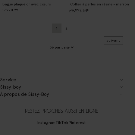
Bague plaqué or avec cœurs
Collier à perles en résine - marron
19.99
11.99
39.99
20.00
2
Couleurs
1
2
Page actuelle
Précédent
suivant
Service
Sissy-boy
À propos de Sissy-Boy
RESTEZ PROCHES, AUSSI EN LIGNE
Instagram
TikTok
Pinterest