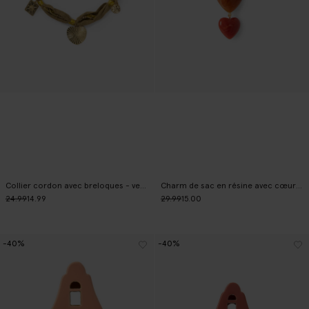
Collier cordon avec breloques - vert foncé
Charm de sac en résine avec cœurs - rose
24.99
14.99
29.99
15.00
-40%
-40%