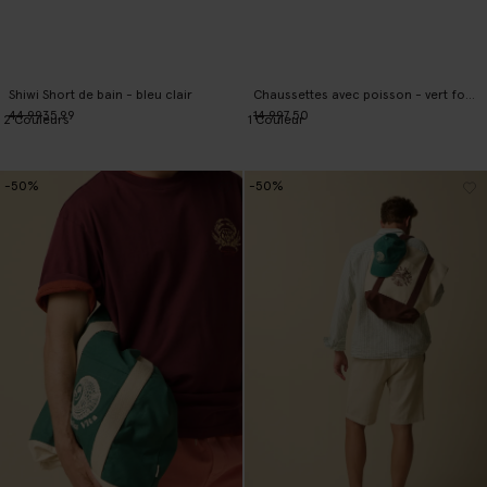
Shiwi Short de bain - bleu clair
Chaussettes avec poisson - vert foncé
44.99
35.99
14.99
7.50
2
Couleurs
1
Couleur
-50%
-50%